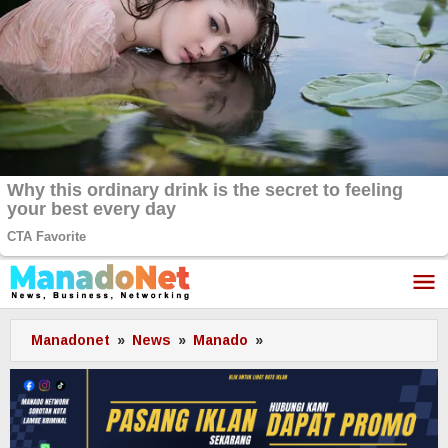
Lewati
ke
konten
Manadonet
»
News
»
Manado
»
Wakili
Wali
Kota,
Sekkot
Micler
Gunting