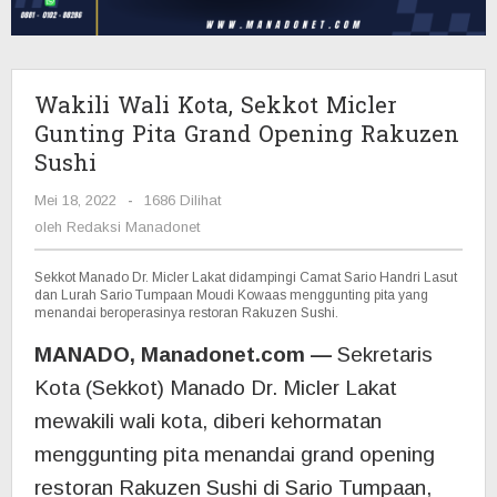
Pita
Grand
Opening
Rakuzen
Wakili Wali Kota, Sekkot Micler
Sushi
Gunting Pita Grand Opening Rakuzen
Sushi
Mei 18, 2022
oleh
-
1686 Dilihat
Redaksi
oleh
Redaksi Manadonet
Manadonet
Sekkot Manado Dr. Micler Lakat didampingi Camat Sario Handri Lasut
dan Lurah Sario Tumpaan Moudi Kowaas menggunting pita yang
menandai beroperasinya restoran Rakuzen Sushi.
MANADO, Manadonet.com —
Sekretaris
Kota (Sekkot) Manado Dr. Micler Lakat
mewakili wali kota, diberi kehormatan
menggunting pita menandai grand opening
restoran Rakuzen Sushi di Sario Tumpaan,