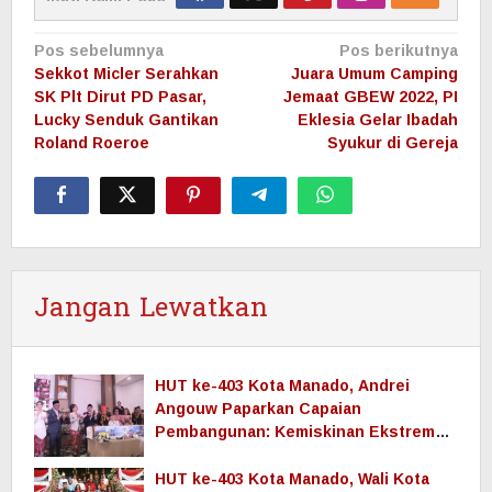
Navigasi
Pos sebelumnya
Pos berikutnya
pos
Sekkot Micler Serahkan
Juara Umum Camping
SK Plt Dirut PD Pasar,
Jemaat GBEW 2022, PI
Lucky Senduk Gantikan
Eklesia Gelar Ibadah
Roland Roeroe
Syukur di Gereja
Jangan Lewatkan
HUT ke-403 Kota Manado, Andrei
Angouw Paparkan Capaian
Pembangunan: Kemiskinan Ekstrem
Nol, Ekonomi Terus Tumbuh
HUT ke-403 Kota Manado, Wali Kota