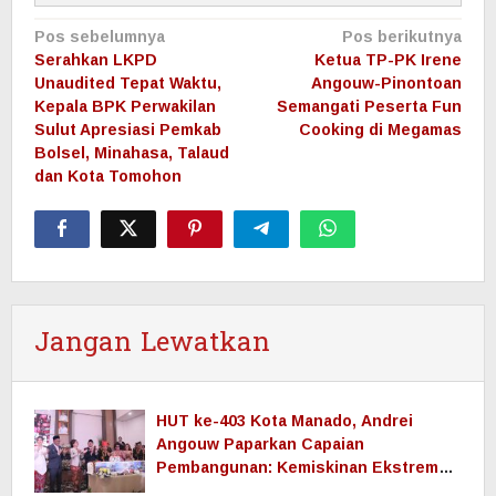
Navigasi
Pos sebelumnya
Pos berikutnya
pos
Serahkan LKPD
Ketua TP-PK Irene
Unaudited Tepat Waktu,
Angouw-Pinontoan
Kepala BPK Perwakilan
Semangati Peserta Fun
Sulut Apresiasi Pemkab
Cooking di Megamas
Bolsel, Minahasa, Talaud
dan Kota Tomohon
Jangan Lewatkan
HUT ke-403 Kota Manado, Andrei
Angouw Paparkan Capaian
Pembangunan: Kemiskinan Ekstrem
Nol, Ekonomi Terus Tumbuh