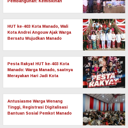
Pembangunan: Kemiskinan
Ekstrem Nol, Ekonomi Terus
Tumbuh
HUT ke-403 Kota Manado, Wali
Kota Andrei Angouw Ajak Warga
Bersatu Wujudkan Manado
JUARA yang Maju dan Sejahtera
Pesta Rakyat HUT ke-403 Kota
Manado: Warga Manado, saatnya
Merayakan Hari Jadi Kota
Tercinta!
Antusiasme Warga Wenang
Tinggi, Registrasi Digitalisasi
Bantuan Sosial Pemkot Manado
Masuki Hari Ketiga