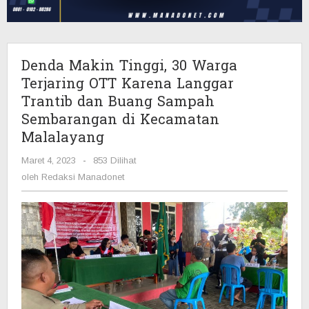
OTT
Karena
Langgar
Trantib
Denda Makin Tinggi, 30 Warga
dan
Terjaring OTT Karena Langgar
Buang
Trantib dan Buang Sampah
Sampah
Sembarangan di Kecamatan
Sembarangan
di
Malalayang
Kecamatan
Malalayang
Maret 4, 2023
oleh
-
853 Dilihat
Redaksi
oleh
Redaksi Manadonet
Manadonet