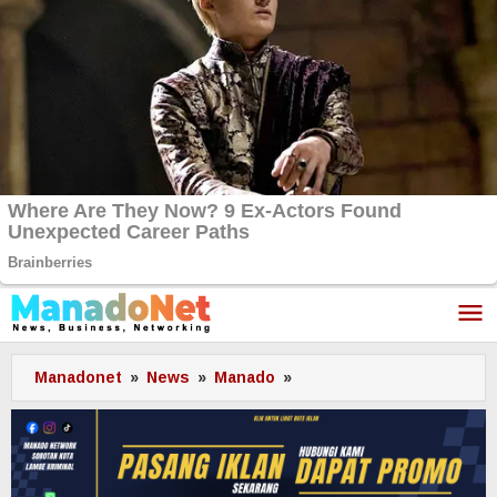
Lewati
ke
konten
Manadonet
»
News
»
Manado
»
Denda
Makin
Tinggi,
30
Warga
Terjaring