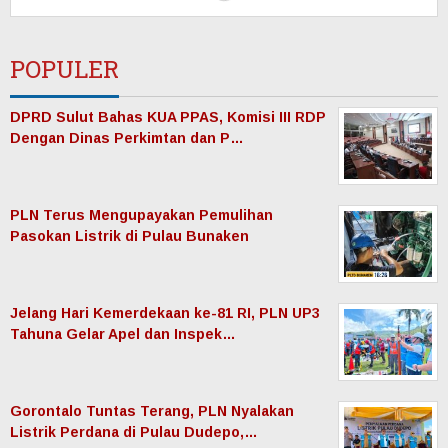
Semangat HUT RI ke-81, PLN Dorong
Digitalisasi Pendidikan di SMP Neger…
Menjelang HUT RI ke-81: Bentangkan Kabel
Laut 1,95 KMS, PLN Nyalakan L…