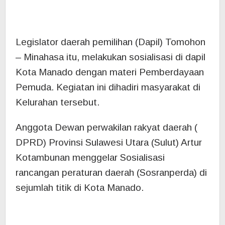
Politisi PDlP Sulut itu menghadirkan nara
sumber Line Liow SE menyampaikan materi
Pemberdayaan Pemuda.
Kegiatan di gelar Senin (20/11/2023) itu di
Kelurahan Karangria Manado.(ADV)
Post Views:
871