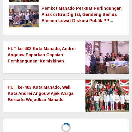
PLN Terus Mengupayakan Pemulihan
Pasokan Listrik di Pulau Bunaken
Jelang Hari Kemerdekaan ke-81 RI, PLN UP3
Tahuna Gelar Apel dan Inspek…
Gorontalo Tuntas Terang, PLN Nyalakan
Listrik Perdana di Pulau Dudepo,…
FIPP UNIMA Gandeng KPID Sulut, Mahasiswa
Baru Dibekali Literasi Digita…