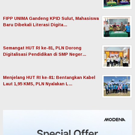
manadonet.com
Indeks
Pedoman Media Siber
Tentang Kami