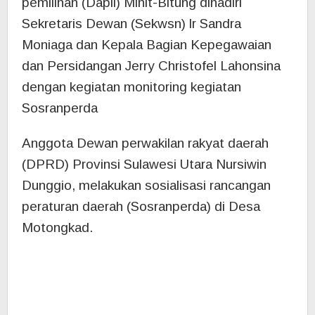
Motongkad.
Personil Komisi dua menyiapkan nara sumber
(Narsum) Amalia Landjar, dengan materi
Pemberdayaan Pemuda. Pelaksanaan
Sosranperda di gelar Selasa (21/11/2023).