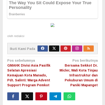
Angouw Paparkan Capaian
Pembangunan: Kemiskinan Ekstrem
Nol, Ekonomi Terus Tumbuh
HUT ke-403 Kota Manado, Wali Kota
Andrei Angouw Ajak Warga Bersatu
Wujudkan Manado JUARA yang Maju
dan Sejahtera
Pesta Rakyat HUT ke-403 Kota
Manado: Warga Manado, saatnya
Merayakan Hari Jadi Kota Tercinta!
Antusiasme Warga Wenang Tinggi,
Registrasi Digitalisasi Bantuan Sosial
Pemkot Manado Masuki Hari Ketiga
Pemkot Manado Perkuat Perlindungan
Anak di Era Digital, Gandeng Semua
Elemen Lewat Diskusi Publik PP
TUNAS