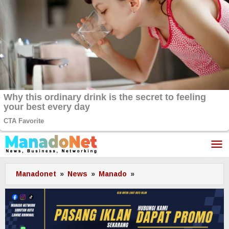
Lewati
ke
konten
Manadonet
»
News
»
Manado
»
DPRD
Sulut
Sosialisasi
Rancangan
Peraturan
Daerah