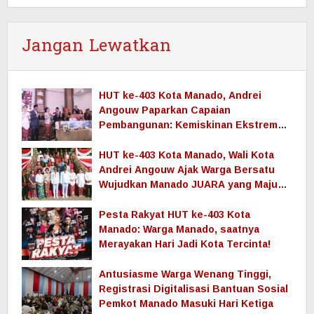
HUT ke-403 Kota Manado, Andrei
Angouw Paparkan Capaian
Pembangunan: Kemiskinan
Ekstrem Nol, Ekonomi Terus
Tumbuh
HUT ke-403 Kota Manado, Wali
Kota Andrei Angouw Ajak Warga
Bersatu Wujudkan Manado
JUARA yang Maju dan Sejahtera
POPULER
DPRD Sulut Bahas KUA PPAS, Komisi III RDP
Dengan Dinas Perkimtan dan P…