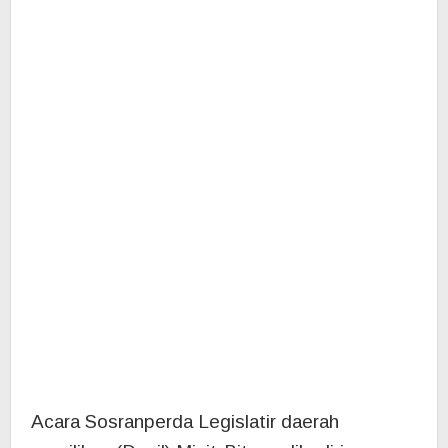
Acara Sosranperda Legislatir daerah
pemilihan (Dapil) Minit-Bitung dihadiri
Sekretaris Dewan (Sekwsn) lr Sandra
Moniaga dan Kepala Bagian Kepegawaian
dan Persidangan Jerry Christofel Lahonsina
dengan kegiatan monitoring kegiatan
Sosranperda
Anggota Dewan perwakilan rakyat daerah
(DPRD) Provinsi Sulawesi Utara Nursiwin
Dunggio, melakukan sosialisasi rancangan
peraturan daerah (Sosranperda) di Desa