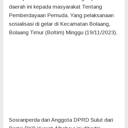
Sosranperda dari Anggota DPRD Sulut dari
Partai PKB Yusrah Alhabsyi ini dihadiri
masyarakat di Kecamatan Bolaang Boltim.
Anggota Dewan perwakilan rakyat daerah
(DPRD) Provinsi Sulawesi Utara (Sulut)
menggelar Sosranperda di Kelurahan
Tumumpa dua Lingkungan lll Kota Manado.
Legislator daerah pemilihan (Dapil) Tomohon
– Minahasa itu, melakukan sosialisasi di dapil