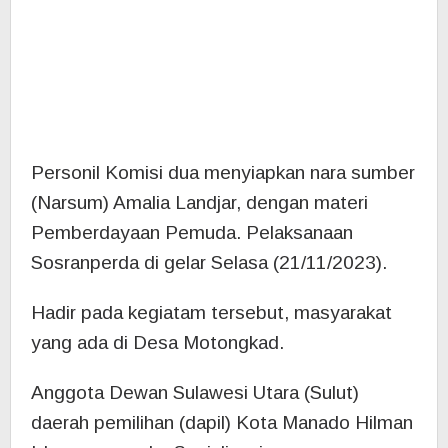
Hadir pada kegiatam tersebut, masyarakat
yang ada di Desa Motongkad.
Anggota Dewan Sulawesi Utara (Sulut)
daerah pemilihan (dapil) Kota Manado Hilman
Idrus menggelar Sosialisasi rancangan
peraturan daerah (Sosranperda) di
Kecamatan Tikala. Rabu (15/11/2023)
Politisi PDIP Sulut ini menyiapkan nara
sumber Luccy O Rattu yang menyampaikan
materi tentang Pemberdayaan Pemuda.