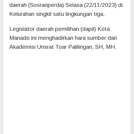
daerah (Sosranperda) Selasa (22/11/2023) di
Kelurahan singkil satu lingkungan tiga.
Legislator daerah pemilihan (dapil) Kota
Manado ini menghadirkan hara sumber dari
Akademisi Unsrat Toar Palilingan, SH, MH.
Pemaparan Dosen Fakultas Hukum ini
dengan materi Pemberdayaan Pemuda.
Pakar hukum ini mengupas tuntas soal
Sosranperda ini banyak masyarakat yang
hadir merespon materi ini.
Personil Komisi l DPRD Sulut Fabian Kaloh
melakukan kegiatan Sosranperda di