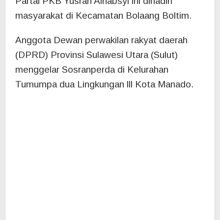
Kota Manado dengan materi Pemberdayaan
Pemuda. Kegiatan ini dihadiri masyarakat di
Kelurahan tersebut.
Anggota Dewan perwakilan rakyat daerah (
DPRD) Provinsi Sulawesi Utara (Sulut) Artur
Kotambunan menggelar Sosialisasi
rancangan peraturan daerah (Sosranperda) di
sejumlah titik di Kota Manado.