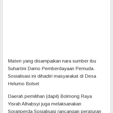
Sosialisasi ini dihadiri masyarakat di Desa
Helumo Bolsel
Daerah pemilihan (dapil) Bolmong Raya
Yisrah Alhabsyi juga melaksanakan
Soranperda Sosialisasi rancangan peraturan
daerah ini kepada masyarakat Tentang
Pemberdayaan Pemuda. Yang pelaksanaan
sosialisasi di gelar di Kecamatan Bolaang,
Bolaang Timur (Boltim) Minggu (19/11/2023).