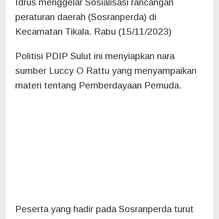
Peserta yang hadir pada Sosranperda turut
mengambil bagian dalam diskusi sekaligus
memberikan pertanyaan kepasa nara sumber
terkait dengan materi yang sudah
disampaikan nara sumber.
Anggota Dewan perwakilan rakyat daerah
(DPRD) Provinsi Sulawesi Utara (Sulut) Haja
Muslima Mongilong melaksanakan kegiatan
Sosialisasi rancangan peraturan daerah
(Sosranperda) di Desa Pangia Kecamatan