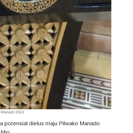
ko Manado 2024.
a potensial dielus maju Pilwako Manado
 Msi.