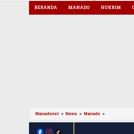
konten
BERANDA
MANADO
HUKRIM
Manadonet
»
News
»
Manado
»
Hadi
Prestasi,
Pengusaha
Sukses