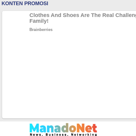
Lewati
ke