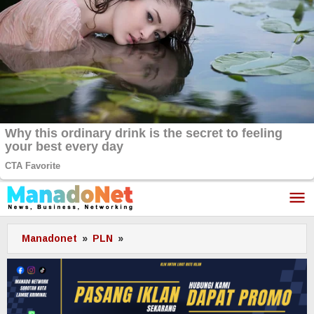
Lewati
ke
konten
Manadonet
»
PLN
»
PLN
UP3
Manado
Dukung
Ketahanan
Pangan