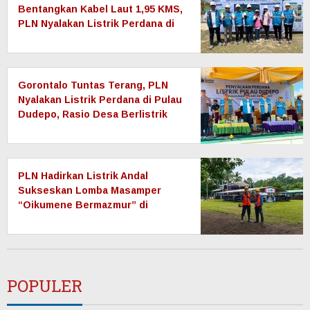
Bentangkan Kabel Laut 1,95 KMS,
PLN Nyalakan Listrik Perdana di
Pulau Dudepo dan Tuntaskan 100
Persen Rasio Desa Berlistrik
Provinsi Gorontalo
Gorontalo Tuntas Terang, PLN
Nyalakan Listrik Perdana di Pulau
Dudepo, Rasio Desa Berlistrik
Provinsi Gorontalo Capai 100
Persen
PLN Hadirkan Listrik Andal
Sukseskan Lomba Masamper
“Oikumene Bermazmur” di
Sangihe, Wujud Dukungan
Pelestarian Budaya dan
Kebersamaan
POPULER