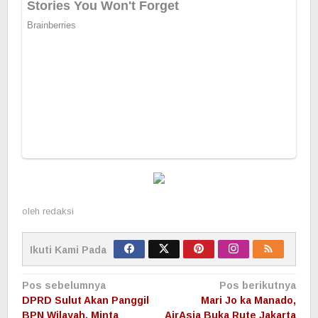
oleh
redaksi
Ikuti Kami Pada
Navigasi
Pos sebelumnya
Pos berikutnya
pos
DPRD Sulut Akan Panggil
Mari Jo ka Manado,
BPN Wilayah, Minta
AirAsia Buka Rute Jakarta