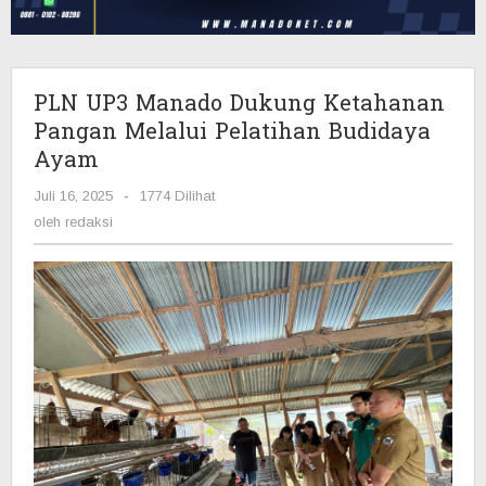
Melalui
Pelatihan
Budidaya
Ayam
PLN UP3 Manado Dukung Ketahanan
Pangan Melalui Pelatihan Budidaya
Ayam
Juli 16, 2025
oleh
-
1774 Dilihat
redaksi
oleh
redaksi