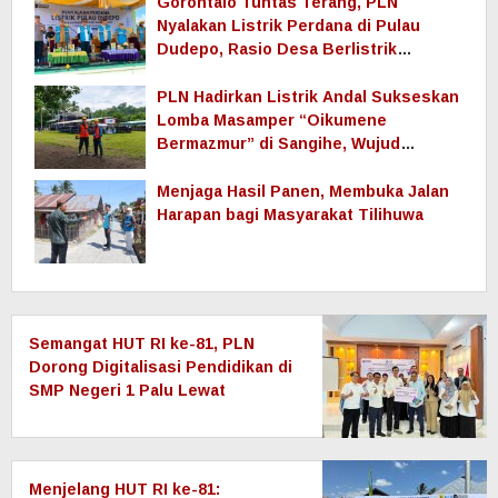
Berlistrik Provinsi Gorontalo
Gorontalo Tuntas Terang, PLN
Nyalakan Listrik Perdana di Pulau
Dudepo, Rasio Desa Berlistrik
Provinsi Gorontalo Capai 100 Persen
PLN Hadirkan Listrik Andal Sukseskan
Lomba Masamper “Oikumene
Bermazmur” di Sangihe, Wujud
Dukungan Pelestarian Budaya dan
Kebersamaan
Menjaga Hasil Panen, Membuka Jalan
Harapan bagi Masyarakat Tilihuwa
Semangat HUT RI ke-81, PLN
Dorong Digitalisasi Pendidikan di
SMP Negeri 1 Palu Lewat
Program TJSL
Menjelang HUT RI ke-81: