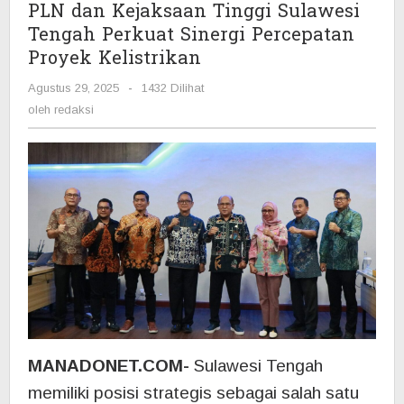
PLN dan Kejaksaan Tinggi Sulawesi
Kelistrikan
Tengah Perkuat Sinergi Percepatan
Proyek Kelistrikan
Agustus 29, 2025
oleh
-
1432 Dilihat
redaksi
oleh
redaksi
MANADONET.COM-
Sulawesi Tengah
memiliki posisi strategis sebagai salah satu