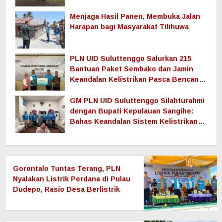
Dukungan Pelestarian Budaya dan
Kebersamaan
Menjaga Hasil Panen, Membuka Jalan
Harapan bagi Masyarakat Tilihuwa
PLN UID Suluttenggo Salurkan 215
Bantuan Paket Sembako dan Jamin
Keandalan Kelistrikan Pasca Bencana
di Tamako
GM PLN UID Suluttenggo Silahturahmi
dengan Bupati Kepulauan Sangihe:
Bahas Keandalan Sistem Kelistrikan
hingga Pemulihan Pascabencana
Tamako
Gorontalo Tuntas Terang, PLN
Nyalakan Listrik Perdana di Pulau
Dudepo, Rasio Desa Berlistrik
Provinsi Gorontalo Capai 100
Persen