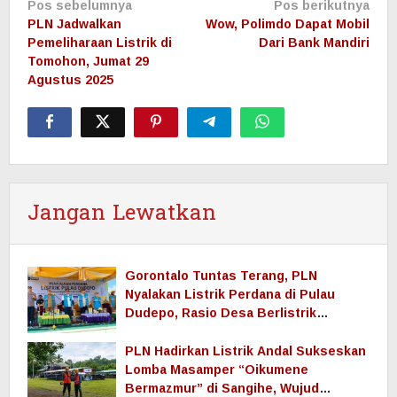
Navigasi
Pos sebelumnya
Pos berikutnya
pos
PLN Jadwalkan
Wow, Polimdo Dapat Mobil
Pemeliharaan Listrik di
Dari Bank Mandiri
Tomohon, Jumat 29
Agustus 2025
Jangan Lewatkan
Gorontalo Tuntas Terang, PLN
Nyalakan Listrik Perdana di Pulau
Dudepo, Rasio Desa Berlistrik
Provinsi Gorontalo Capai 100 Persen
PLN Hadirkan Listrik Andal Sukseskan
Lomba Masamper “Oikumene
Bermazmur” di Sangihe, Wujud