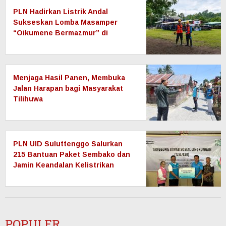
PLN Hadirkan Listrik Andal
Sukseskan Lomba Masamper
“Oikumene Bermazmur” di
Sangihe, Wujud Dukungan
Pelestarian Budaya dan
Kebersamaan
Menjaga Hasil Panen, Membuka
Jalan Harapan bagi Masyarakat
Tilihuwa
PLN UID Suluttenggo Salurkan
215 Bantuan Paket Sembako dan
Jamin Keandalan Kelistrikan
Pasca Bencana di Tamako
POPULER