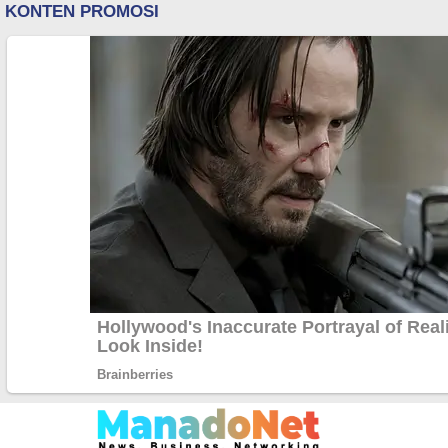
Lewati
ke