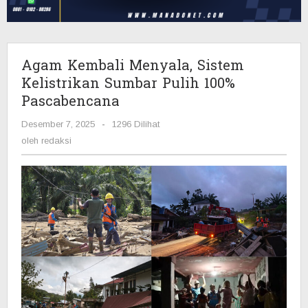
Pulih
100%
Pascabencana
Agam Kembali Menyala, Sistem
Kelistrikan Sumbar Pulih 100%
Pascabencana
Desember 7, 2025
oleh
-
1296 Dilihat
redaksi
oleh
redaksi