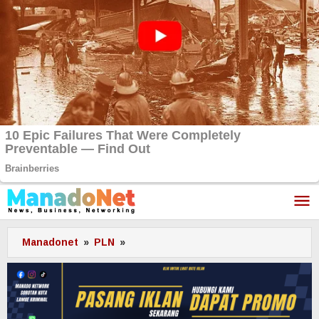
Lewati
ke
konten
Manadonet
»
PLN
»
Agam
Kembali
Menyala,
Sistem
Kelistrikan
Sumbar