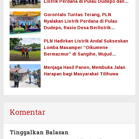
Listrik Perdana di Pulau Dudepo dan
Tuntaskan 100 Persen Rasio Desa
Berlistrik Provinsi Gorontalo
Gorontalo Tuntas Terang, PLN
Nyalakan Listrik Perdana di Pulau
Dudepo, Rasio Desa Berlistrik
Provinsi Gorontalo Capai 100 Persen
PLN Hadirkan Listrik Andal Sukseskan
Lomba Masamper “Oikumene
Bermazmur” di Sangihe, Wujud
Dukungan Pelestarian Budaya dan
Kebersamaan
Menjaga Hasil Panen, Membuka Jalan
Harapan bagi Masyarakat Tilihuwa
Komentar
Tinggalkan Balasan