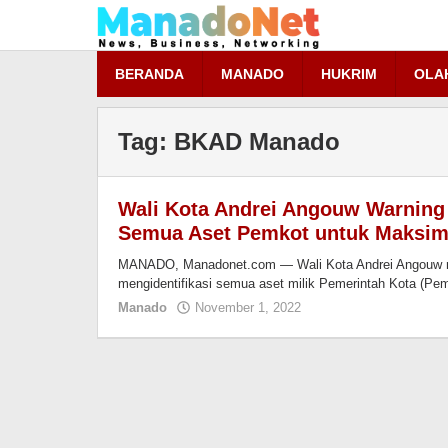
Lewati
ke
konten
BERANDA
MANADO
HUKRIM
OLA
Tag:
BKAD Manado
Wali Kota Andrei Angouw Warning 
Semua Aset Pemkot untuk Maksima
MANADO, Manadonet.com — Wali Kota Andrei Angouw me
mengidentifikasi semua aset milik Pemerintah Kota (Pem
Manado
November 1, 2022
oleh
Redaksi
Manadonet