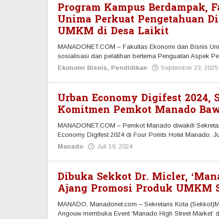
Program Kampus Berdampak, Fa
Unima Perkuat Pengetahuan Di
UMKM di Desa Laikit
MANADONET.COM – Fakultas Ekonomi dan Bisnis Univ
sosialisasi dan pelatihan bertema Penguatan Aspek 
Ekonomi Bisnis
,
Pendidikan
September 23, 2025
Urban Economy Digifest 2024, 
Komitmen Pemkot Manado Baw
MANADONET.COM – Pemkot Manado diwakili Sekretaris K
Economy Digifest 2024 di Four Points Hotel Manado, J
Manado
Juli 19, 2024
oleh
Redaksi
Manadonet
Dibuka Sekkot Dr. Micler, ‘Man
Ajang Promosi Produk UMKM S
MANADO, Manadonet.com – Sekretaris Kota (Sekkot)Man
Angouw membuka Event ‘Manado High Street Market’ di