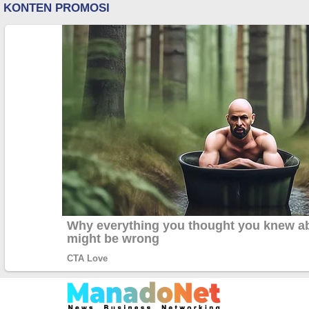
Lewati
ke