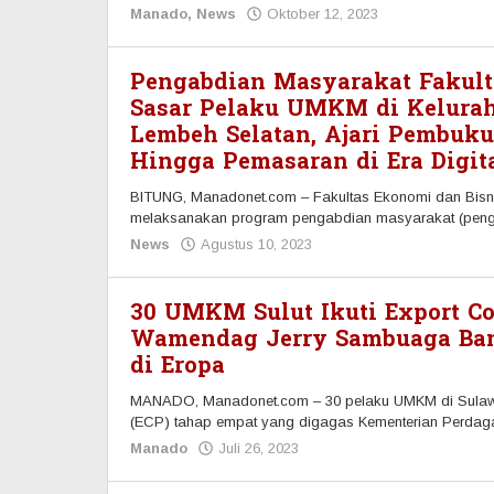
Manado
,
News
Oktober 12, 2023
oleh
Redaksi
Manadonet
Pengabdian Masyarakat Fakult
Sasar Pelaku UMKM di Kelura
Lembeh Selatan, Ajari Pembuk
Hingga Pemasaran di Era Digit
BITUNG, Manadonet.com – Fakultas Ekonomi dan Bisni
melaksanakan program pengabdian masyarakat (pen
News
Agustus 10, 2023
oleh
Redaksi
Manadonet
30 UMKM Sulut Ikuti Export C
Wamendag Jerry Sambuaga Bant
di Eropa
MANADO, Manadonet.com – 30 pelaku UMKM di Sulawes
(ECP) tahap empat yang digagas Kementerian Perda
Manado
Juli 26, 2023
oleh
Redaksi
Manadonet