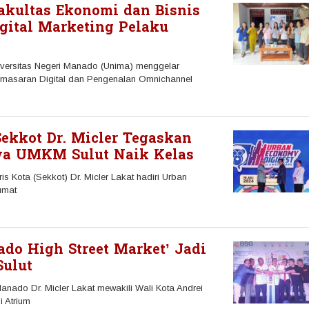
kultas Ekonomi dan Bisnis
gital Marketing Pelaku
ersitas Negeri Manado (Unima) menggelar
Pemasaran Digital dan Pengenalan Omnichannel
oleh
Redaksi
Manadonet
Sekkot Dr. Micler Tegaskan
a UMKM Sulut Naik Kelas
ota (Sekkot) Dr. Micler Lakat hadiri Urban
umat
ado High Street Market’ Jadi
ulut
ado Dr. Micler Lakat mewakili Wali Kota Andrei
 Atrium