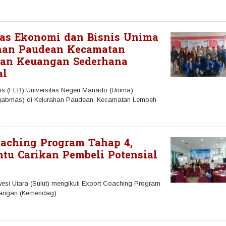
as Ekonomi dan Bisnis Unima
han Paudean Kecamatan
uan Keuangan Sederhana
al
s (FEB) Universitas Negeri Manado (Unima)
gabmas) di Kelurahan Paudean, Kecamatan Lembeh
oaching Program Tahap 4,
u Carikan Pembeli Potensial
i Utara (Sulut) mengikuti Export Coaching Program
gangan (Kemendag)