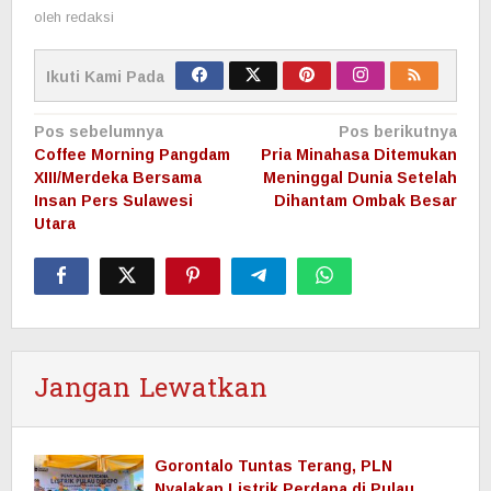
oleh
redaksi
Ikuti Kami Pada
Navigasi
Pos sebelumnya
Pos berikutnya
pos
Coffee Morning Pangdam
Pria Minahasa Ditemukan
XIII/Merdeka Bersama
Meninggal Dunia Setelah
Insan Pers Sulawesi
Dihantam Ombak Besar
Utara
Jangan Lewatkan
Gorontalo Tuntas Terang, PLN
Nyalakan Listrik Perdana di Pulau