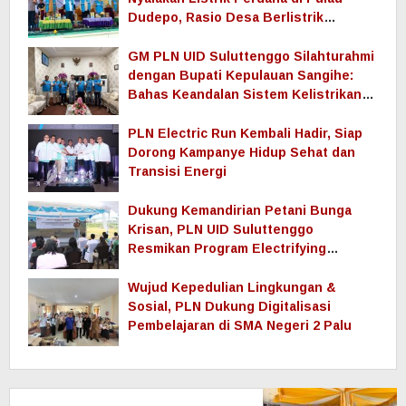
Dudepo, Rasio Desa Berlistrik
Provinsi Gorontalo Capai 100 Persen
GM PLN UID Suluttenggo Silahturahmi
dengan Bupati Kepulauan Sangihe:
Bahas Keandalan Sistem Kelistrikan
hingga Pemulihan Pascabencana
Tamako
PLN Electric Run Kembali Hadir, Siap
Dorong Kampanye Hidup Sehat dan
Transisi Energi
Dukung Kemandirian Petani Bunga
Krisan, PLN UID Suluttenggo
Resmikan Program Electrifying
Agriculture di Tomohon
Wujud Kepedulian Lingkungan &
Sosial, PLN Dukung Digitalisasi
Pembelajaran di SMA Negeri 2 Palu