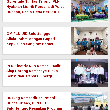
Gorontalo Tuntas Terang, PLN
Nyalakan Listrik Perdana di Pulau
Dudepo, Rasio Desa Berlistrik
Provinsi Gorontalo Capai 100
Persen
GM PLN UID Suluttenggo
Silahturahmi dengan Bupati
Kepulauan Sangihe: Bahas
Keandalan Sistem Kelistrikan
hingga Pemulihan Pascabencana
Tamako
PLN Electric Run Kembali Hadir,
Siap Dorong Kampanye Hidup
Sehat dan Transisi Energi
Dukung Kemandirian Petani
Bunga Krisan, PLN UID
Suluttenggo Resmikan Program