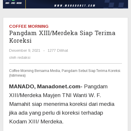
COFFEE MORNING
Pangdam XIII/Merdeka Siap Terima
Koreksi
Desember 9, 2021
oleh
-
1277 Dilihat
redaksi
oleh
redaksi
Coffee Morning Bersama Media, Pangdam Sebut Siap Terima Koreksi.
(Istimewa)
MANADO, Manadonet.com-
Pangdam
XIII/Merdeka Mayjen TNI Wanti W. F.
Mamahit siap menerima koreksi dari media
jika ada yang perlu di koreksi terhadap
Kodam XIII/ Merdeka.