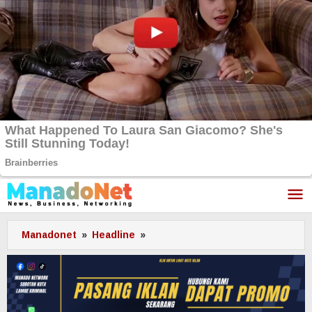
Lewati
ke
konten
Manadonet
»
Headline
»
Pangdam
XIII/Merdeka
Siap
Terima
Koreksi