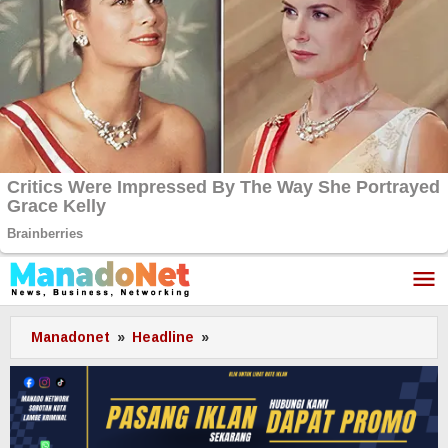
Lewati
ke
konten
Manadonet
»
Headline
»
AIPTU
Karimudin
Cs,
Ringkus
Pelaku
Penganiayaan