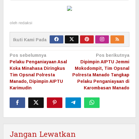
oleh
redaksi
Ikuti Kami Pada
Navigasi
Pos sebelumnya
Pos berikutnya
pos
Pelaku Penganiayaan Asal
Dipimpin AIPTU Jemmi
Koka Minahasa Diringkus
Mokodompit, Tim Opsnal
Tim Opsnal Polresta
Polresta Manado Tangkap
Manado, Dipimpin AIPTU
Pelaku Penganiayaan di
Karimudin
Karombasan Manado
Jangan Lewatkan