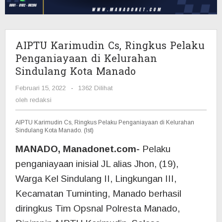
di
Kelurahan
Sindulang
Kota
AIPTU Karimudin Cs, Ringkus Pelaku
Manado
Penganiayaan di Kelurahan
Sindulang Kota Manado
Februari 15, 2022
oleh
-
1362 Dilihat
redaksi
oleh
redaksi
AIPTU Karimudin Cs, Ringkus Pelaku Penganiayaan di Kelurahan
Sindulang Kota Manado. (Ist)
MANADO, Manadonet.com-
Pelaku
penganiayaan inisial JL alias Jhon, (19),
Warga Kel Sindulang II, Lingkungan III,
Kecamatan Tuminting, Manado berhasil
diringkus Tim Opsnal Polresta Manado,