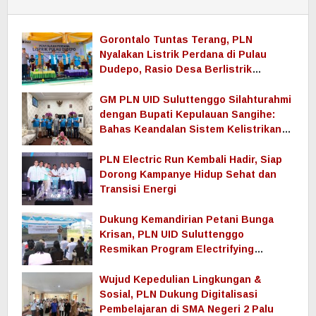
Gorontalo Tuntas Terang, PLN
Nyalakan Listrik Perdana di Pulau
Dudepo, Rasio Desa Berlistrik
Provinsi Gorontalo Capai 100 Persen
GM PLN UID Suluttenggo Silahturahmi
dengan Bupati Kepulauan Sangihe:
Bahas Keandalan Sistem Kelistrikan
hingga Pemulihan Pascabencana
Tamako
PLN Electric Run Kembali Hadir, Siap
Dorong Kampanye Hidup Sehat dan
Transisi Energi
Dukung Kemandirian Petani Bunga
Krisan, PLN UID Suluttenggo
Resmikan Program Electrifying
Agriculture di Tomohon
Wujud Kepedulian Lingkungan &
Sosial, PLN Dukung Digitalisasi
Pembelajaran di SMA Negeri 2 Palu