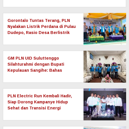
Gorontalo Tuntas Terang, PLN
Nyalakan Listrik Perdana di Pulau
Dudepo, Rasio Desa Berlistrik
Provinsi Gorontalo Capai 100
Persen
GM PLN UID Suluttenggo
Silahturahmi dengan Bupati
Kepulauan Sangihe: Bahas
Keandalan Sistem Kelistrikan
hingga Pemulihan Pascabencana
Tamako
PLN Electric Run Kembali Hadir,
Siap Dorong Kampanye Hidup
Sehat dan Transisi Energi