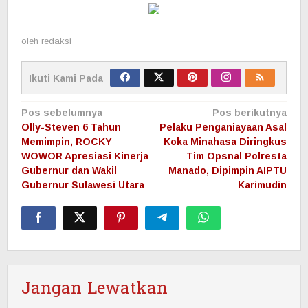
oleh
redaksi
Ikuti Kami Pada
Navigasi
Pos sebelumnya
Pos berikutnya
pos
Olly-Steven 6 Tahun
Pelaku Penganiayaan Asal
Memimpin, ROCKY
Koka Minahasa Diringkus
WOWOR Apresiasi Kinerja
Tim Opsnal Polresta
Gubernur dan Wakil
Manado, Dipimpin AIPTU
Gubernur Sulawesi Utara
Karimudin
Jangan Lewatkan