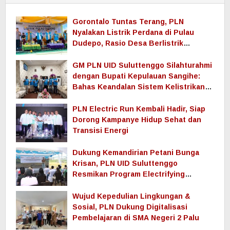
Gorontalo Tuntas Terang, PLN
Nyalakan Listrik Perdana di Pulau
Dudepo, Rasio Desa Berlistrik
Provinsi Gorontalo Capai 100 Persen
GM PLN UID Suluttenggo Silahturahmi
dengan Bupati Kepulauan Sangihe:
Bahas Keandalan Sistem Kelistrikan
hingga Pemulihan Pascabencana
Tamako
PLN Electric Run Kembali Hadir, Siap
Dorong Kampanye Hidup Sehat dan
Transisi Energi
Dukung Kemandirian Petani Bunga
Krisan, PLN UID Suluttenggo
Resmikan Program Electrifying
Agriculture di Tomohon
Wujud Kepedulian Lingkungan &
Sosial, PLN Dukung Digitalisasi
Pembelajaran di SMA Negeri 2 Palu