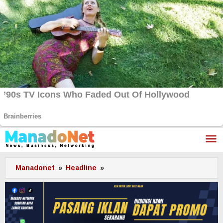
Lewati
ke
konten
Manadonet
»
Headline
»
VALENTINE
DAY,
2
Kebakaran
Terjadi
di