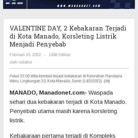
Kota
Manado,
Korsleting
Listrik
VALENTINE DAY, 2 Kebakaran Terjadi
Menjadi
di Kota Manado, Korsleting Listrik
Penyebab
Menjadi Penyebab
Februari 15, 2022
oleh
-
1368 Dilihat
redaksi
oleh
redaksi
Pukul 22.00 Wita kembali terjadi kebakaran di Kelurahan Ranotana
Weru, Lingkungan 10, Kota Manado, Senin (14/2/2022). (Ist)
MANADO, Manadonet.com-
Waspada
sehari dua kebakaran terjadi di Kota Manado.
Penyebab utama masih karena korsleting
listrik.
Kebakaraan pertama terjadi di Kompleks