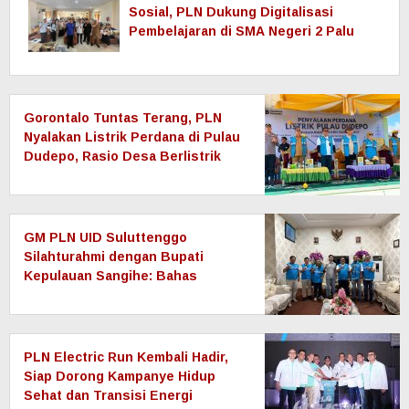
Sosial, PLN Dukung Digitalisasi
Pembelajaran di SMA Negeri 2 Palu
Gorontalo Tuntas Terang, PLN
Nyalakan Listrik Perdana di Pulau
Dudepo, Rasio Desa Berlistrik
Provinsi Gorontalo Capai 100
Persen
GM PLN UID Suluttenggo
Silahturahmi dengan Bupati
Kepulauan Sangihe: Bahas
Keandalan Sistem Kelistrikan
hingga Pemulihan Pascabencana
Tamako
PLN Electric Run Kembali Hadir,
Siap Dorong Kampanye Hidup
Sehat dan Transisi Energi