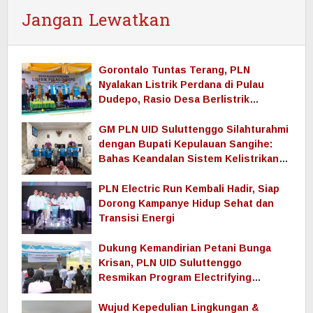
Jangan Lewatkan
Gorontalo Tuntas Terang, PLN
Nyalakan Listrik Perdana di Pulau
Dudepo, Rasio Desa Berlistrik
Provinsi Gorontalo Capai 100 Persen
GM PLN UID Suluttenggo Silahturahmi
dengan Bupati Kepulauan Sangihe:
Bahas Keandalan Sistem Kelistrikan
hingga Pemulihan Pascabencana
Tamako
PLN Electric Run Kembali Hadir, Siap
Dorong Kampanye Hidup Sehat dan
Transisi Energi
Dukung Kemandirian Petani Bunga
Krisan, PLN UID Suluttenggo
Resmikan Program Electrifying
Agriculture di Tomohon
Wujud Kepedulian Lingkungan &