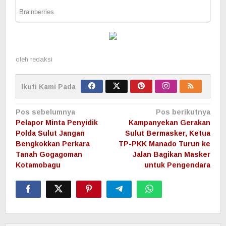
oleh
redaksi
Ikuti Kami Pada
Navigasi
Pos sebelumnya
Pos berikutnya
pos
Pelapor Minta Penyidik
Kampanyekan Gerakan
Polda Sulut Jangan
Sulut Bermasker, Ketua
Bengkokkan Perkara
TP-PKK Manado Turun ke
Tanah Gogagoman
Jalan Bagikan Masker
Kotamobagu
untuk Pengendara