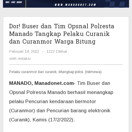
Manado
Tangkap
Pelaku
Curanik
Dor! Buser dan Tim Opsnal Polresta
dan
Manado Tangkap Pelaku Curanik
Curanmor
dan Curanmor Warga Bitung
Warga
Bitung
Februari 18, 2022
oleh
-
1222 Dilihat
redaksi
oleh
redaksi
Pelaku curanmor dan curanik, ditangkap polisi. (Istimewa)
MANADO, Manadonet.com-
Tim Buser dan
Opsnal Polresta Manado berhasil menangkap
pelaku Pencurian kendaraan bermotor
(Curanmor) dan Pencurian barang elektronik
(Curanik), Kamis (17/2/2022).