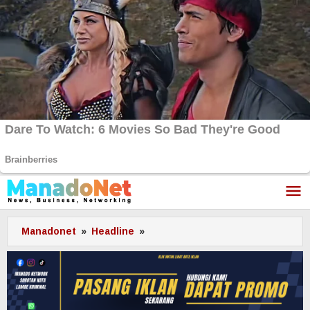
Lewati
ke
konten
Manadonet
»
Headline
»
Dor!
Buser
dan
Tim
Opsnal
Polresta