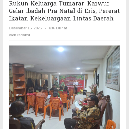
Rukun Keluarga Tumarar–Karwur
Pererat
Gelar Ibadah Pra Natal di Eris, Pererat
Ikatan
Ikatan Kekeluargaan Lintas Daerah
Kekeluargaan
Lintas
Desember 15, 2025
oleh
-
836 Dilihat
Daerah
redaksi
oleh
redaksi