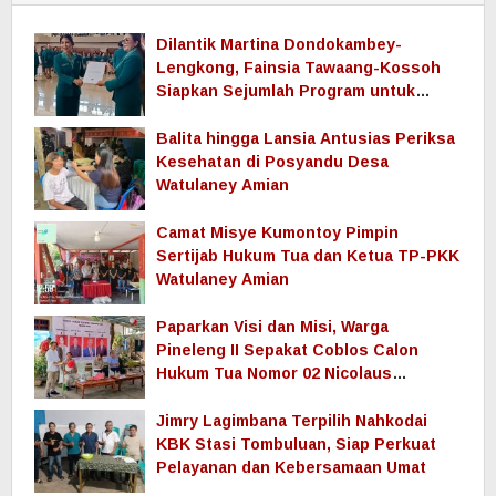
Dilantik Martina Dondokambey-
Lengkong, Fainsia Tawaang-Kossoh
Siapkan Sejumlah Program untuk
Majukan TP-PKK Watulaney Amian
Balita hingga Lansia Antusias Periksa
Kesehatan di Posyandu Desa
Watulaney Amian
Camat Misye Kumontoy Pimpin
Sertijab Hukum Tua dan Ketua TP-PKK
Watulaney Amian
Paparkan Visi dan Misi, Warga
Pineleng II Sepakat Coblos Calon
Hukum Tua Nomor 02 Nicolaus
Tangapo
Jimry Lagimbana Terpilih Nahkodai
KBK Stasi Tombuluan, Siap Perkuat
Pelayanan dan Kebersamaan Umat