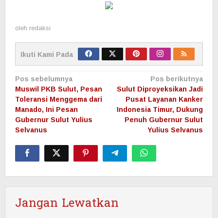
oleh
redaksi
Ikuti Kami Pada
Navigasi
Pos sebelumnya
Pos berikutnya
pos
Muswil PKB Sulut, Pesan
Sulut Diproyeksikan Jadi
Toleransi Menggema dari
Pusat Layanan Kanker
Manado, Ini Pesan
Indonesia Timur, Dukung
Gubernur Sulut Yulius
Penuh Gubernur Sulut
Selvanus
Yulius Selvanus
Jangan Lewatkan