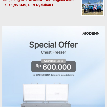
Menjelang HUT RI ke-81: Bentangkan Kabel
Laut 1,95 KMS, PLN Nyalakan L…