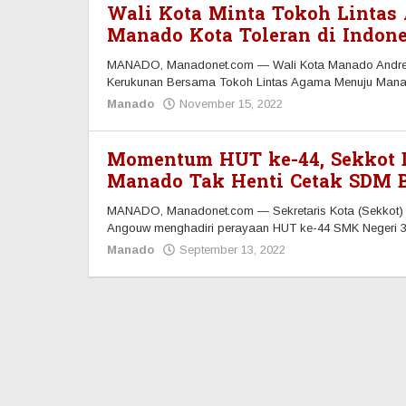
Wali Kota Minta Tokoh Lintas
Manado Kota Toleran di Indone
MANADO, Manadonet.com — Wali Kota Manado Andrei 
Kerukunan Bersama Tokoh Lintas Agama Menuju Manad
Manado
November 15, 2022
oleh
Redaksi
Manadonet
Momentum HUT ke-44, Sekkot D
Manado Tak Henti Cetak SDM B
MANADO, Manadonet.com — Sekretaris Kota (Sekkot) Ma
Angouw menghadiri perayaan HUT ke-44 SMK Negeri 
Manado
September 13, 2022
oleh
Redaksi
Manadonet