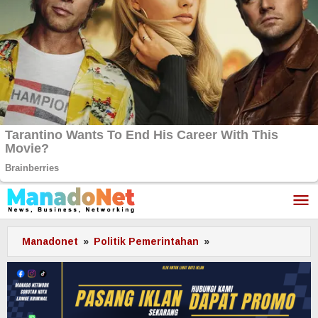
Lewati
ke
konten
Manadonet
»
Politik Pemerintahan
»
PDI-
Perjuangan
Sulut
Gelar
Baksos
Desember