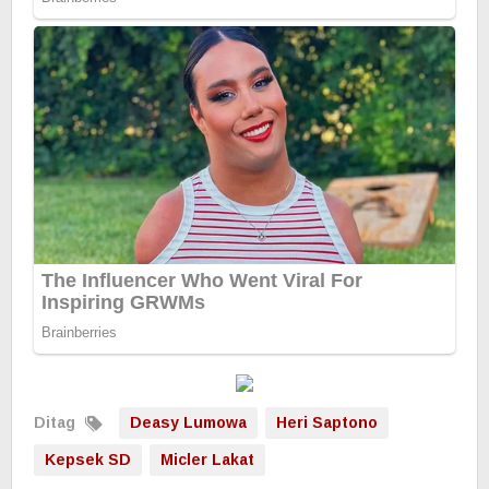
Ditag
Deasy Lumowa
Heri Saptono
Kepsek SD
Micler Lakat