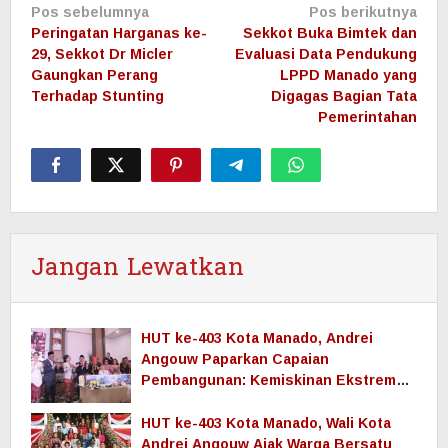
Navigasi
Pos sebelumnya
Pos berikutnya
pos
Peringatan Harganas ke-
Sekkot Buka Bimtek dan
29, Sekkot Dr Micler
Evaluasi Data Pendukung
Gaungkan Perang
LPPD Manado yang
Terhadap Stunting
Digagas Bagian Tata
Pemerintahan
Jangan Lewatkan
HUT ke-403 Kota Manado, Andrei
Angouw Paparkan Capaian
Pembangunan: Kemiskinan Ekstrem
Nol, Ekonomi Terus Tumbuh
HUT ke-403 Kota Manado, Wali Kota
Andrei Angouw Ajak Warga Bersatu