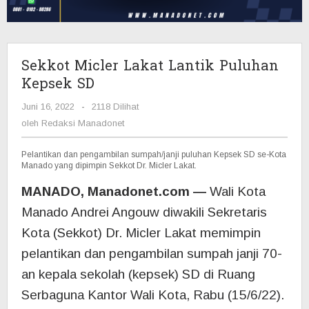
SD
Sekkot Micler Lakat Lantik Puluhan
Kepsek SD
Juni 16, 2022
oleh
-
2118 Dilihat
Redaksi
oleh
Redaksi Manadonet
Manadonet
Pelantikan dan pengambilan sumpah/janji puluhan Kepsek SD se-Kota
Manado yang dipimpin Sekkot Dr. Micler Lakat.
MANADO, Manadonet.com —
Wali Kota
Manado Andrei Angouw diwakili Sekretaris
Kota (Sekkot) Dr. Micler Lakat memimpin
pelantikan dan pengambilan sumpah janji 70-
an kepala sekolah (kepsek) SD di Ruang
Serbaguna Kantor Wali Kota, Rabu (15/6/22).