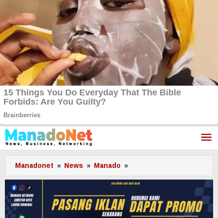
Lewati
ke
konten
Manadonet
»
News
»
Manado
»
Sekkot
Micler
Lakat
Lantik
Puluhan
Kepsek