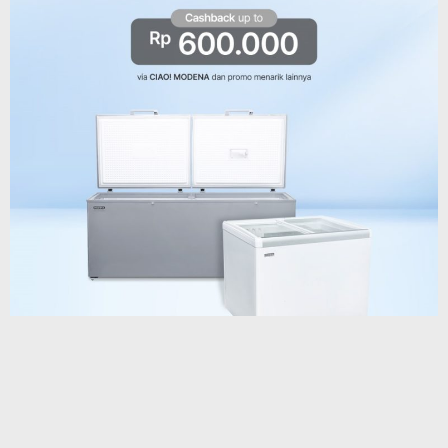
manadonet.com
Indeks
Pedoman Media Siber