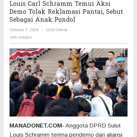
Louis Carl Schramm Temui Aksi
Sebagai
Demo Tolak Reklamasi Pantai, Sebut
Anak
Sebagai Anak Pondol
Pondol
Oktober 7, 2024
oleh
-
1218 Dilihat
redaksi
oleh
redaksi
MANADONET.COM-
Anggota DPRD Sulut
Louis Schramm terima pendemo dari aliansi