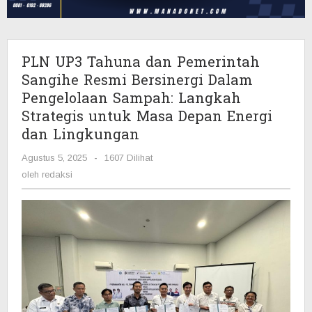
Resmi
Bersinergi
Dalam
Pengelolaan
PLN UP3 Tahuna dan Pemerintah
Sampah:
Sangihe Resmi Bersinergi Dalam
Langkah
Pengelolaan Sampah: Langkah
Strategis
Strategis untuk Masa Depan Energi
untuk
Masa
dan Lingkungan
Depan
Energi
Agustus 5, 2025
oleh
-
1607 Dilihat
dan
redaksi
oleh
redaksi
Lingkungan