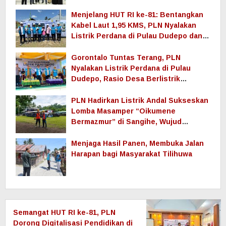
Menjelang HUT RI ke-81: Bentangkan
Kabel Laut 1,95 KMS, PLN Nyalakan
Listrik Perdana di Pulau Dudepo dan
Tuntaskan 100 Persen Rasio Desa
Berlistrik Provinsi Gorontalo
Gorontalo Tuntas Terang, PLN
Nyalakan Listrik Perdana di Pulau
Dudepo, Rasio Desa Berlistrik
Provinsi Gorontalo Capai 100 Persen
PLN Hadirkan Listrik Andal Sukseskan
Lomba Masamper “Oikumene
Bermazmur” di Sangihe, Wujud
Dukungan Pelestarian Budaya dan
Kebersamaan
Menjaga Hasil Panen, Membuka Jalan
Harapan bagi Masyarakat Tilihuwa
Semangat HUT RI ke-81, PLN
Dorong Digitalisasi Pendidikan di