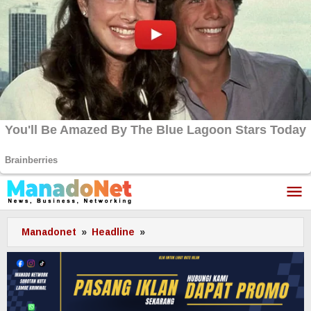
Lewati
ke
konten
Manadonet
»
Headline
»
PLN
UP3
Tahuna
dan
Pemerintah
Sangihe