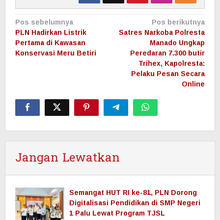
Navigasi
Pos sebelumnya
Pos berikutnya
pos
PLN Hadirkan Listrik
Satres Narkoba Polresta
Pertama di Kawasan
Manado Ungkap
Konservasi Meru Betiri
Peredaran 7.300 butir
Trihex, Kapolresta:
Pelaku Pesan Secara
Online
Jangan Lewatkan
Semangat HUT RI ke-81, PLN Dorong
Digitalisasi Pendidikan di SMP Negeri
1 Palu Lewat Program TJSL