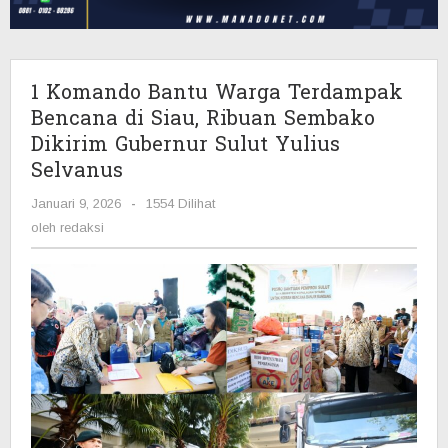
di
Siau,
Ribuan
Sembako
‎1 Komando Bantu Warga Terdampak
Dikirim
Bencana di Siau, Ribuan Sembako
Gubernur
Dikirim Gubernur Sulut Yulius
Sulut
Selvanus
Yulius
Selvanus
Januari 9, 2026
oleh
-
1554 Dilihat
redaksi
oleh
redaksi