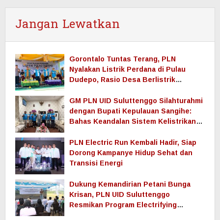
Jangan Lewatkan
Gorontalo Tuntas Terang, PLN
Nyalakan Listrik Perdana di Pulau
Dudepo, Rasio Desa Berlistrik
Provinsi Gorontalo Capai 100 Persen
GM PLN UID Suluttenggo Silahturahmi
dengan Bupati Kepulauan Sangihe:
Bahas Keandalan Sistem Kelistrikan
hingga Pemulihan Pascabencana
Tamako
PLN Electric Run Kembali Hadir, Siap
Dorong Kampanye Hidup Sehat dan
Transisi Energi
Dukung Kemandirian Petani Bunga
Krisan, PLN UID Suluttenggo
Resmikan Program Electrifying
Agriculture di Tomohon