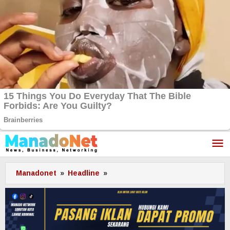
Lewati
ke
konten
Manadonet
»
Headline
»
‎1
Komando
Bantu
Warga
Terdampak
Bencana