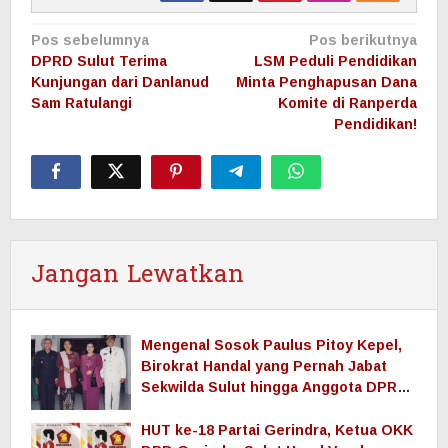
Navigasi
Pos sebelumnya
Pos berikutnya
pos
DPRD Sulut Terima
LSM Peduli Pendidikan
Kunjungan dari Danlanud
Minta Penghapusan Dana
Sam Ratulangi
Komite di Ranperda
Pendidikan!
Jangan Lewatkan
Mengenal Sosok Paulus Pitoy Kepel,
Birokrat Handal yang Pernah Jabat
Sekwilda Sulut hingga Anggota DPRD
Sulut
HUT ke-18 Partai Gerindra, Ketua OKK