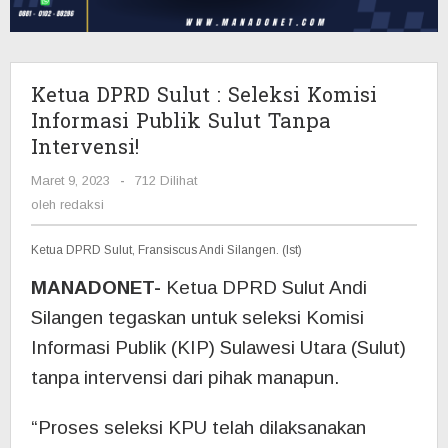
Informasi
Publik
Sulut
Tanpa
Ketua DPRD Sulut : Seleksi Komisi
Intervensi!
Informasi Publik Sulut Tanpa
Intervensi!
Maret 9, 2023
oleh
-
712 Dilihat
redaksi
oleh
redaksi
Ketua DPRD Sulut, Fransiscus Andi Silangen. (Ist)
MANADONET-
Ketua DPRD Sulut Andi
Silangen tegaskan untuk seleksi Komisi
Informasi Publik (KIP) Sulawesi Utara (Sulut)
tanpa intervensi dari pihak manapun.
“Proses seleksi KPU telah dilaksanakan