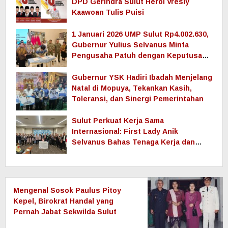
DPD Gerindra Sulut Herol Vresly
Kaawoan Tulis Puisi
1 Januari 2026 UMP Sulut Rp4.002.630,
Gubernur Yulius Selvanus Minta
Pengusaha Patuh dengan Keputusan
Pemerintah
Gubernur YSK Hadiri Ibadah Menjelang
Natal di Mopuya, Tekankan Kasih,
Toleransi, dan Sinergi Pemerintahan
Sulut Perkuat Kerja Sama
Internasional: First Lady Anik
Selvanus Bahas Tenaga Kerja dan
Pendidikan dengan Pemerintah
Nagasaki
Mengenal Sosok Paulus Pitoy
Kepel, Birokrat Handal yang
Pernah Jabat Sekwilda Sulut
hingga Anggota DPRD Sulut