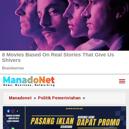
Lewati
ke
konten
Manadonet
»
Politik Pemerintahan
»
Ketua
DPRD
Sulut
:
Seleksi
Komisi